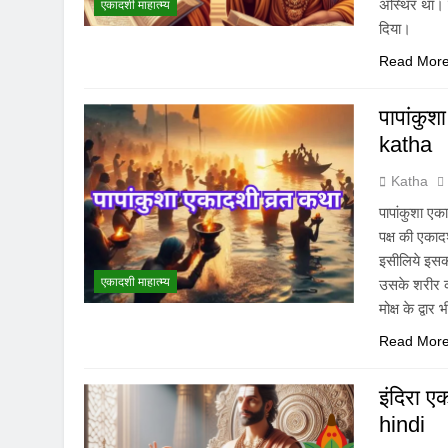
अस्थिर था। प
एकादशी माहात्म्य
दिया।
Read Mor
पापांकु
katha
Katha
पापांकुशा ए
पक्ष की एकाद
इसीलिये इसक
एकादशी माहात्म्य
उसके शरीर का
मोक्ष के द्वार
Read Mor
इंदिरा 
hindi