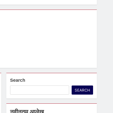
Search
SEARCH
5
नवीनतम आलेख
पापांकुशा एकादशी व्रत कथा –