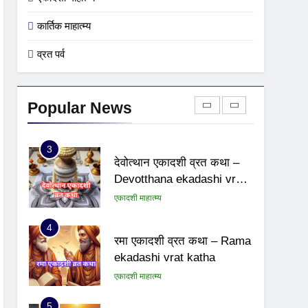
स्त्री, शूद्र और कलयुग श्रेष्ठ
क्यों है – Stri, Shudra &
कार्तिक माहात्म्य
Kalyug kyu shreshth hai
BLOG
व्रत पर्व
2
पद्मिनी एकादशी व्रत कथा –
Padmini ekadashi vrat
Popular News
katha
एकादशी माहात्म्य
3
देवोत्थान एकादशी व्रत कथा –
Devotthana ekadashi vrat
katha
एकादशी माहात्म्य
4
रमा एकादशी व्रत कथा – Rama
ekadashi vrat katha
एकादशी माहात्म्य
5