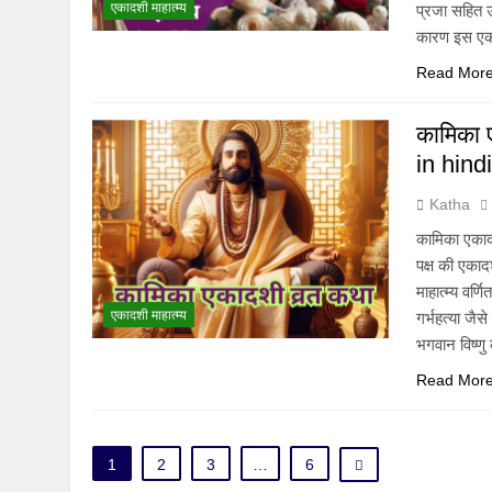
एकादशी माहात्म्य
प्रजा सहित उ
कारण इस एका
Read Mor
कामिका 
in hind
Katha
कामिका एकाद
पक्ष की एका
माहात्म्य वर्ण
एकादशी माहात्म्य
गर्भहत्या जै
भगवान विष्णु
Read Mor
1
2
3
…
6