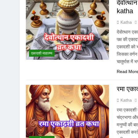
देवोत्थ
katha
Katha
देवोत्थान ए
पक्ष की एकाद
एकादशी को भग
एकादशी माहात्म्य
जिसका वर्णन स
चातुर्मास में
Read Mor
रमा एका
Katha
रमा एकादशी 
चंद्रभागा औ
मनुष्यों की 
एकादशी करते 