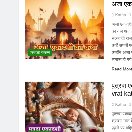
अजा एका
Katha
अजा एकादशी 
का नाम अजा ए
सत्यवादी राज
उन्हें अपनी 
उन्होंने अजा
एकादशी माहात्म्य
समाप्त हो गय
Read Mor
पुत्रदा
vrat ka
Katha
पुत्रदा एका
श्रावण मास क
पूछने पर महि