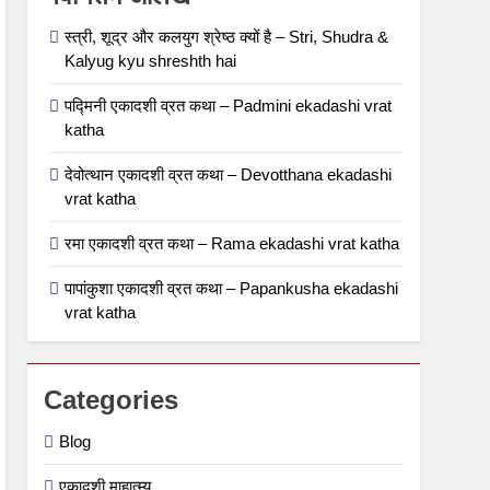
Papankusha ekadashi vrat
स्त्री, शूद्र और कलयुग श्रेष्ठ क्यों है – Stri, Shudra &
katha
एकादशी माहात्म्य
Kalyug kyu shreshth hai
6
पद्मिनी एकादशी व्रत कथा – Padmini ekadashi vrat
इंदिरा एकादशी व्रत कथा –
katha
Indira ekadashi vrat katha
देवोत्थान एकादशी व्रत कथा – Devotthana ekadashi
in hindi
एकादशी माहात्म्य
vrat katha
7
रमा एकादशी व्रत कथा – Rama ekadashi vrat katha
जयंती एकादशी व्रत कथा –
Jayanti ekadashi vrat
पापांकुशा एकादशी व्रत कथा – Papankusha ekadashi
katha in hindi
एकादशी माहात्म्य
vrat katha
8
अजा एकादशी व्रत कथा – aja
Categories
ekadashi katha in hindi
एकादशी माहात्म्य
Blog
1
एकादशी माहात्म्य