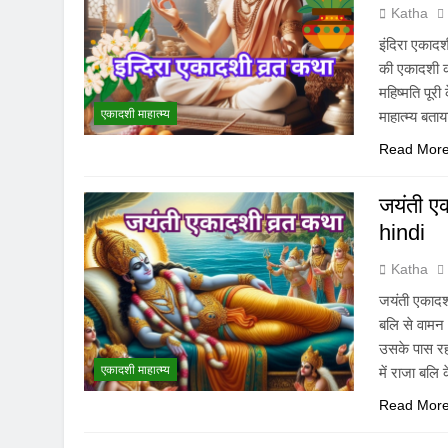
Katha
इंदिरा एकादश
की एकादशी का
महिष्मति पूरी
एकादशी माहात्म्य
माहात्म्य बता
Read Mor
जयंती ए
hindi
Katha
जयंती एकादश
बलि से वामन
उसके पास रहन
एकादशी माहात्म्य
में राजा बलि 
Read Mor