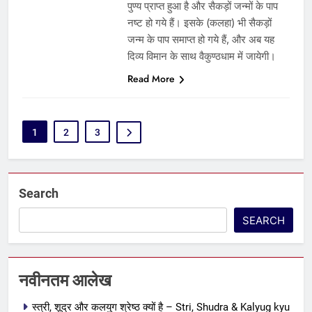
पुण्य प्राप्त हुआ है और सैकड़ों जन्मों के पाप
नष्ट हो गये हैं। इसके (कलहा) भी सैकड़ों
जन्म के पाप समाप्त हो गये हैं, और अब यह
दिव्य विमान के साथ वैकुण्ठधाम में जायेगी।
Read More
1
2
3
5
पापांकुशा एकादशी व्रत कथा –
Search
Papankusha ekadashi vrat katha
एकादशी माहात्म्य
SEARCH
6
इंदिरा एकादशी व्रत कथा – Indira
नवीनतम आलेख
ekadashi vrat katha in hindi
स्त्री, शूद्र और कलयुग श्रेष्ठ क्यों है – Stri, Shudra & Kalyug kyu
एकादशी माहात्म्य