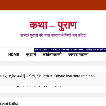
कथा – पुराण
शास्त्र पुराणों की कथा संस्कृत में हिन्दी भाव सहित
व्रत पर्व (VRAT PARV) : यहां वर्ष भर के व्रत-पर्वों से संबंधित कथायें दी गयी है। सना
KARTIK MAHATMYA : कार्तिक मास को सभी मासों में श्रेष्ठ
HOME
व्रत पर्व
कार्तिक माहात्म्य
एकादशी माहात्म्य
र कलयुग श्रेष्ठ क्यों है – Stri, Shudra & Kalyug kyu shreshth hai
ी व्रत कथा – Padmini ekadashi vrat katha
दशी व्रत कथा – Devotthana ekadashi vrat katha
i vrat katha