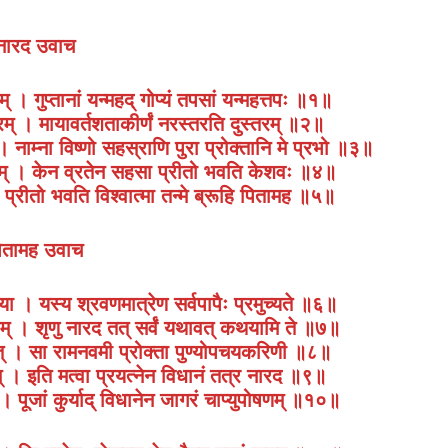
नारद उवाच
ुत्तमम् । गुप्तानां यन्महद् गोप्यं तपसां यन्महत्तपः ॥१॥
गरम् । मायावर्तशताकीर्णं नरस्तरति दुस्तरम् ॥२॥
ै । नाम्ना विष्णो सहस्राणि पुरा प्रोक्तानि मे प्रभो ॥३॥
ितम् । केन व्रतेन सहसा प्रीतो भवति केशवः ॥४॥
प्रीतो भवति विश्वात्मा तन्मे ब्रूहि पितामह ॥५॥
ितामह उवाच
यया । यस्य श्रवणमात्रेण सर्वपापैः प्रमुच्यते ॥६॥
रम् । शृणु नारद तत् सर्वं यथावत् कथयामि ते ॥७॥
भवेत् । सा रामनवमी प्रोक्ता पुण्योपचयकरिणी ॥८॥
रम् । इति मत्वा प्रयत्नेन विधानं तत्र नारद ॥९॥
। पूजां कुर्याद् विधानेन जागरं चाप्युपोषणम् ॥१०॥