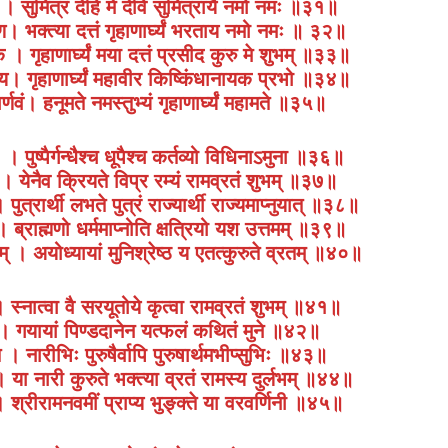
 । सुमित्रं देहि मे देवि सुमित्रायै नमो नमः ॥३१॥
। भक्त्या दत्तं गृहाणार्घ्यं भरताय नमो नमः ॥ ३२॥
गृहाणार्घ्यं मया दत्तं प्रसीद कुरु मे शुभम् ॥३३॥
रिय। गृहाणार्घ्यं महावीर किष्किंधानायक प्रभो ॥३४॥
ार्णवं। हनूमते नमस्तुभ्यं गृहाणार्घ्यं महामते ॥३५॥
ः । पुष्पैर्गन्धैश्च धूपैश्च कर्तव्यो विधिनाऽमुना ॥३६॥
ि । येनैव क्रियते विप्र रम्यं रामव्रतं शुभम् ॥३७॥
 पुत्रार्थी लभते पुत्रं राज्यार्थी राज्यमाप्नुयात् ॥३८॥
त् । ब्राह्मणो धर्ममाप्नोति क्षत्रियो यश उत्तमम् ॥३९॥
तिम् । अयोध्यायां मुनिश्रेष्ठ य एतत्कुरुते व्रतम् ॥४०॥
 स्नात्वा वै सरयूतोये कृत्वा रामव्रतं शुभम् ॥४१॥
् । गयायां पिण्डदानेन यत्फलं कथितं मुने ॥४२॥
 । नारीभिः पुरुषैर्वापि पुरुषार्थमभीप्सुभिः ॥४३॥
 । या नारी कुरुते भक्त्या व्रतं रामस्य दुर्लभम् ॥४४॥
ः । श्रीरामनवमीं प्राप्य भुङ्क्ते या वरवर्णिनी ॥४५॥