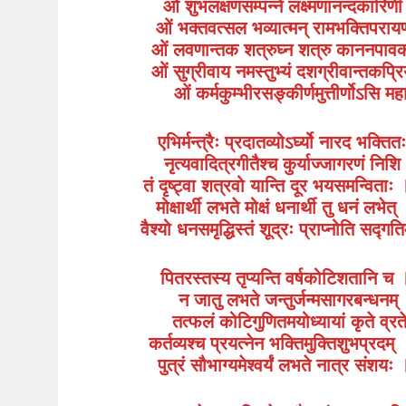
ओं शुभलक्षणसम्पन्ने लक्ष्मणानन्दकारिणी
ओं भक्तवत्सल भव्यात्मन् रामभक्तिपरायण
ओं लवणान्तक शत्रुघ्न शत्रु काननपावक । 
ओं सुग्रीवाय नमस्तुभ्यं दशग्रीवान्तकप्
ओं कर्मकुम्भीरसङ्कीर्णमुत्तीर्णोऽसि मह
एभिर्मन्त्रैः प्रदातव्योऽर्घ्यो नारद भक्तित
नृत्यवादित्रगीतैश्च कुर्याज्जागरणं निश
तं दृष्ट्वा शत्रवो यान्ति दूर भयसमन्विताः ।
मोक्षार्थी लभते मोक्षं धनार्थी तु धनं लभे
वैश्यो धनसमृद्धिस्तं शूद्रः प्राप्नोति सद्ग
पितरस्तस्य तृप्यन्ति वर्षकोटिशतानि च ।
न जातु लभते जन्तुर्जन्मसागरबन्धनम
तत्फलं कोटिगुणितमयोध्यायां कृते व्रते
कर्तव्यश्च प्रयत्नेन भक्तिमुक्तिशुभप्रदम्
पुत्रं सौभाग्यमेश्वर्यं लभते नात्र संशय