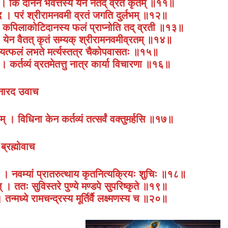
करैः । कि दानेन भवेत्तस्य येन नैतद् व्रतं कृतम् ॥११॥
रद । परं श्रीरामनवमी व्रतं जगति दुर्लभम् ॥१२॥
जोत्तम । कपिलाकोटिदानस्य फलं प्राप्नोति तद् व्रती ॥१३॥
ा । येन वैतत् कृतं सम्यक् श्रीरामनवमीव्रतम् ॥१४॥
 । यत्फलं लभते मर्त्यस्तत्र चैकोपवासतः ॥१५॥
 । कर्तव्यं व्रतमेतत्तु नात्र कार्या विचारणा ॥१६॥
नारद उवाच
मम् । विधिना केन कर्तव्यं तत्सर्वं वक्तुमर्हसि ॥१७॥
ब्रह्मोवाच
ितः । नवम्यां प्रातरुत्थाय कृतनित्यक्रियः शुचिः ॥१८॥
ेत् । ततः सुविस्तरे पुण्ये मण्डपे सुपरिष्कृते ॥१९॥
। तन्मध्ये रामचन्द्रस्य मूर्तिर्वै लक्ष्मणस्य च ॥२०॥