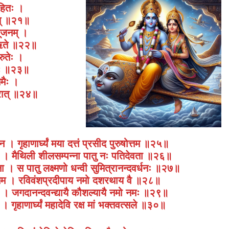
ाहितः ।
येत् ॥२१॥
पूजनम् ।
ैर्ऋते ॥२२॥
रुतेः ।
मतः ॥२३॥
तमैः ।
्तरात् ॥२४॥
। गृहाणार्घ्यं मया दत्तं प्रसीद पुरुषोत्तम ॥२५॥
। मैथिली शीलसम्पन्ना पातु नः पतिदेवता ॥२६॥
 । स पातु लक्ष्मणो धन्वी सुमित्रानन्दवर्धनः ॥२७॥
ृपोत्तम । रविवंशप्रदीपाय नमो दशरथाय वै ॥२८॥
रिये । जगदानन्दवन्द्यायै कौशल्यायै नमो नमः ॥२९॥
े । गृहाणार्घ्यं महादेवि रक्ष मां भक्तवत्सले ॥३०॥