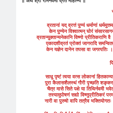
॥ अथ श्री रामनवमी व्रत माहत्म्य ॥
व्रतानां यद् व्रत्तं पुण्यं धर्माणां धर्मम
केन पुण्येन विश्वात्मन् घोरं संसारसा
व्रतान्युक्तान्यनेकानि विष्णो प्रीतिकराणि व
एकादशीव्रतं प्रोक्तं जागरादि समन्व
केन यज्ञेन दानेन तपसा वा जगत्पतिः । 
प
साधु पृष्टं त्वया वत्स लोकानां हितकाम्
पुरा कैलासशैलस्थं गौरी पृच्छति शङ्क
चैत्र मासे सिते पक्षे या तिथिर्नवमी 
तस्यामुपोषणं सद्यो विष्णुप्रीतिकरं प
नारी वा पुरुषो वापि तत्रैव भक्तियोगतः 