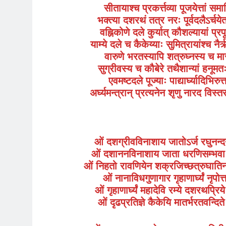
सीतायाश्च प्रकर्त्तव्या पूजयेत्तां सम
भक्त्या दशरथं तत्र नरः पूर्वदलैऽर्च
वह्निकोणे दले कुर्यात् कौशल्यायां प्र
याम्ये दले च कैकेय्याः सुमित्रायांश्च न
वारुणे भरतस्यापि शत्रुघ्नस्य च मा
सुग्रीवस्य च कौबेरे तथैशान्यां हनू
एवमष्टदले पूज्याः पाद्यार्घ्यादिभिरुत्
अर्घ्यमन्त्रान् प्रत्यनेन शृणु नारद विस
ओं दशग्रीवविनाशाय जातोऽर्ज रघुनन्दन 
ओं दशाननविनाशाय जाता धरणिसम्भवा 
ओं निहतो रावणियेन शक्रजिच्छत्रुघातिना
ओं नानाविधगुणागार गृहाणार्घ्यं न
ओं गृहाणार्घ्यं महादेवि रम्ये दशरथप्
ओं दृढप्रतिज्ञे कैकेयि मातर्भरतवन्दित