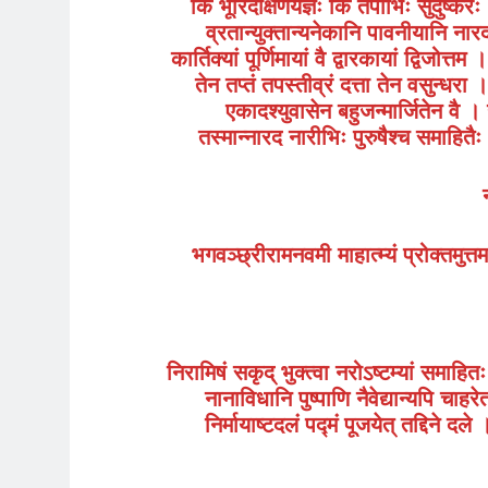
किं भूरिदक्षिणैर्यज्ञैः किं तपोभिः सुदुष्
व्रतान्युक्तान्यनेकानि पावनीयानि ना
कार्तिक्यां पूर्णिमायां वै द्वारकायां द्वि
तेन तप्तं तपस्तीव्रं दत्ता तेन वसुन्धर
एकादश्युवासेन बहुजन्मार्जितेन वै
तस्मान्नारद नारीभिः पुरुषैश्च समाहितैः
भगवञ्छ्रीरामनवमी माहात्म्यं प्रोक्तमुत्त
निरामिषं सकृद् भुक्त्वा नरोऽष्टम्यां समाह
नानाविधानि पुष्पाणि नैवेद्यान्यपि चाहर
निर्मायाष्टदलं पद्मं पूजयेत् तद्दिने दले 