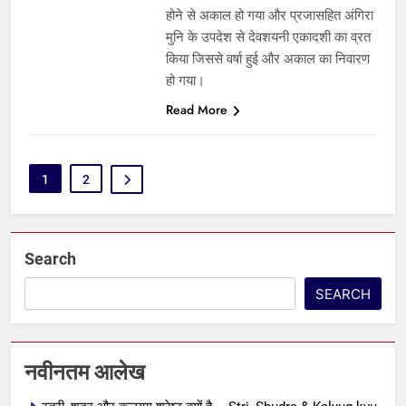
होने से अकाल हो गया और प्रजासहित अंगिरा
मुनि के उपदेश से देवशयनी एकादशी का व्रत
किया जिससे वर्षा हुई और अकाल का निवारण
हो गया।
Read More
1
2
5
पापांकुशा एकादशी व्रत कथा –
Search
Papankusha ekadashi vrat katha
एकादशी माहात्म्य
SEARCH
6
इंदिरा एकादशी व्रत कथा – Indira
नवीनतम आलेख
ekadashi vrat katha in hindi