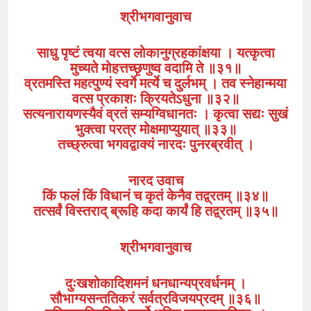
श्रीभगवानुवाच
साधु पृष्टं त्वया वत्स लोकानुग्रहकांक्षया । यत्कृत्वा
मुच्यते मोहत्तच्छृणुष्व वदामि ते ॥३१॥
व्रतमस्ति महत्पुण्यं स्वर्गे मर्त्ये च दुर्लभम्‌ । तव स्नेहान्मया
वत्स प्रकाशः क्रियतेऽधुना ॥३२॥
सत्यनारायणस्यैवं व्रतं सम्यग्विधानतः । कृत्वा सद्यः सुखं
भुक्त्वा परत्र मोक्षमाप्युयात्‌ ॥३३॥
तच्छ्रुत्वा भगवद्वाक्यं नारदः पुनरब्रवीत्‌ ।
नारद उवाच
किं फलं किं विधानं च कृतं केनैव तद्व्रतम्‌ ॥३४॥
तत्सर्वं विस्तराद् ब्रूहि कदा कार्यं हि तद्व्रतम्‌ ॥३५॥
श्रीभगवानुवाच
दुःखशोकादिशमनं धनधान्यप्रवर्धनम्‌ ।
सौभाग्यसन्ततिकरं सर्वत्रविजयप्रदम्‌ ॥३६॥