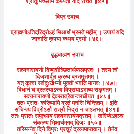
श्रोतुमिच्छामि कथ्यतां यदि रोचते ॥४५॥
विप्र उवाच
ब्राह्मणोऽतिदरिद्रोऽहं भिक्षार्थं भ्रमते महीम् । उपायं यदि
जानासि कृपया कथय प्रभो ॥४६॥
वृद्धबाह्मण उवाच
सत्यनारायणो विष्णुर्वाञ्छितार्थफलप्रदः । तस्य त्वं
द्विजशार्दूल कुरुष्व व्रतमुत्तमम् ।
यत् कृत्वा सर्वदुःखेभ्यो मुक्तो भवति मानवः ॥४७॥
विधानं च व्रतस्याऽस्य विप्रायाऽभाष्य सङ्गतम् ।
सत्यनारायणो देवस्तत्रैवान्तरधीयत ॥४८॥
ततः प्रातः करिष्यामि व्रतं मनसि चिन्तितम् । इति
संचिन्त्य विप्रोऽसौ रात्रौ निद्रां न चाऽलभत् ॥४९॥
ततः प्रातः समुत्थाय सत्यनारायणव्रतम् । करिष्येऽहञ्च
संकल्प्य भिक्षार्थमगद् द्विजः ॥५०॥
तस्मिन्नेव दिने विप्रः प्रचुरं द्रव्यमाप्तवान् । तेनैव