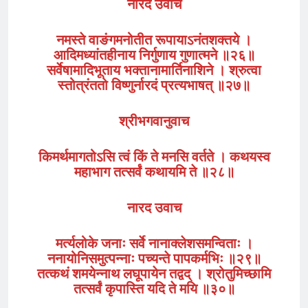
नारद उवाच
नमस्ते वाङंगमनोतीत रूपायाऽनंतशक्तये ।
आदिमध्यांतहीनाय निर्गुणाय गुणात्मने ॥२६॥
सर्वेषामादिभूताय भक्तानामार्तिनाशिने । श्रुत्वा
स्तोत्रंततो विष्णुर्नारदं प्रत्यभाषत्‌ ॥२७॥
श्रीभगवानुवाच
किमर्थमागतोऽसि त्वं किं ते मनसि वर्तते । कथयस्व
महाभाग तत्सर्वं कथायमि ते ॥२८॥
नारद उवाच
मर्त्यलोके जनाः सर्वे नानाक्लेशसमन्विताः ।
ननायोनिसमुत्पन्नाः पच्यन्ते पापकर्मभिः ॥२९॥
तत्कथं शमयेन्नाथ लघूपायेन तद्वद् । श्रोतुमिच्छामि
तत्सर्वं कृपास्ति यदि ते मयि ॥३०॥