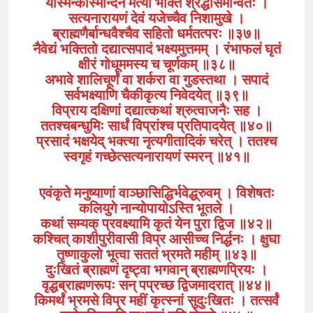
यस्मिन्कस्मिन्दिने मर्त्यो भक्ति श्रद्धासमन्वितः ।
सत्यनारायणं देवं यजेच्चैव निशामुखे ।
ब्राह्मणैर्बान्धवैश्चैव सहितो धर्मतत्परः ॥३७॥
नैवेद्यं भक्तितो दद्यात्सपादं भक्ष्यमुत्तमम्‌ । रंभाफलं घृतं
क्षीरं गोधूममस्य च चूर्णकम्‌ ॥३८॥
अभावे शालिचूर्णं वा शर्करा वा गुडस्तथा । सपादं
सर्वभक्ष्याणि चैकीकृत्य निवेदयेत्‌ ॥३९॥
विप्राय दक्षिणां दद्यात्कथां श्रुत्वाजनैः सह ।
ततश्चबन्धुमिः सार्धं विप्रांश्च प्रतिपादयेत्‌ ॥४०॥
प्रसादं भक्षयेद् भक्त्या नृत्यगीतादिकं चरेत्‌ । ततश्च
स्वगृहं गच्छेत्सत्यनारायणं स्मरन्‌ ॥४१॥
एवंकृते मनुष्याणां वाञ्छासिद्धिर्भवेद्ध्रुवम्‌ । विशेषतः
कलियुगे नान्योपायोऽस्ति भूतले ।
कथां सम्यक् प्रवक्ष्यामि कृतं येन पुरा द्विज ॥४२॥
कश्चित् काशीपुरीवासी विप्र आसीच्च निर्द्धनः । क्षुघा
तृष्णाकुलो भूत्वा सततं भ्रमते महीम् ॥४३॥
दुःखितं ब्राह्मणं दृष्ट्वा भगवान् ब्राह्मणप्रियः ।
वृद्धब्राह्मणरूपः सन् पप्रच्छ द्विजमादरात् ॥४४॥
किमर्थं भ्रमसे विप्र महीं कृत्स्नां सुदुःखितः । तत्सर्वं