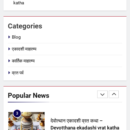
katha
अजा एकादशी व्रत कथा – aja
ekadashi katha in hindi
एकादशी माहात्म्य
Categories
1
Blog
स्त्री, शूद्र और कलयुग श्रेष्ठ क्यों है –
एकादशी माहात्म्य
Stri, Shudra & Kalyug kyu
shreshth hai
BLOG
कार्तिक माहात्म्य
व्रत पर्व
2
पद्मिनी एकादशी व्रत कथा – Padmini
ekadashi vrat katha
Popular News
एकादशी माहात्म्य
3
देवोत्थान एकादशी व्रत कथा –
Devotthana ekadashi vrat katha