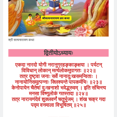
श्री सत्यनारायण कथा
द्वितीयोऽध्यायः
एकदा नारदो योगी नरानुग्रहङ्काङ्क्षया । पर्यटन्
विविधान् लोकान् मर्त्यलोकमुपागतः ॥२२॥
तत्र दृष्ट्वा जनाः सर्वे नानादुःखसमन्विताः ।
नानायोनिसमुत्पन्नाः क्लिश्यन्ते पापकर्मभिः ॥२३॥
केनोपायेन चैतेषां दुःखनाशो भवेद्ध्रुवम्‌ । इति संचिन्त्य
मनसा विष्णुलोकं गतस्तदा ॥२४॥
तत्र नारायणंदेवं शुक्लवर्णं चतुर्भुजम्‌ । शंख चक्र गदा
पद्म वनमाला विभूषितम्‌ ॥२५॥