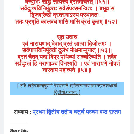
बन्धुभिः सार्द्धं सत्यस्य व्रतमाचरत् ॥५१॥
सर्वदुःखविनिर्मुक्तः सर्वसंपत्समन्वितः । बभूव स
द्विजश्रेष्ठो व्रतस्याऽस्य प्रभावतः ।
ततः प्रभृति कालञ्च मासि मासि व्रतं कृतम् ॥५२॥
सूत उवाच
एवं नारायणाद् देवाद् व्रतं ज्ञात्वा द्विजोत्तमः ।
सर्वपापविनिर्मुक्तो दुर्लभ मोक्षमाप्नुयात् ॥५३॥
व्रतं चैतद् यदा विप्र पृथिव्यां सञ्चरिष्यति । तदैव
सर्वदुःखं हि नराणाञ्च विनश्यति । एवं नारायणे नोक्तं
नारदाय महात्मने ॥५४॥
[ इति श्रीस्कन्दपुराणे रेवाखण्डे
श्रीसत्यनारायणन्त्रतकथायां
द्वितीयोऽध्यायः ]
अध्याय :
प्रथम
द्वितीय
तृतीय
चतुर्थ
पञ्चम
षष्ठ
सप्तम
Share this: