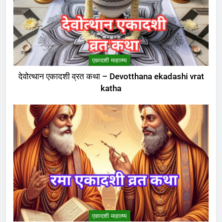
एकादशी माहात्म्य
देवोत्थान एकादशी व्रत कथा – Devotthana ekadashi vrat
katha
एकादशी माहात्म्य